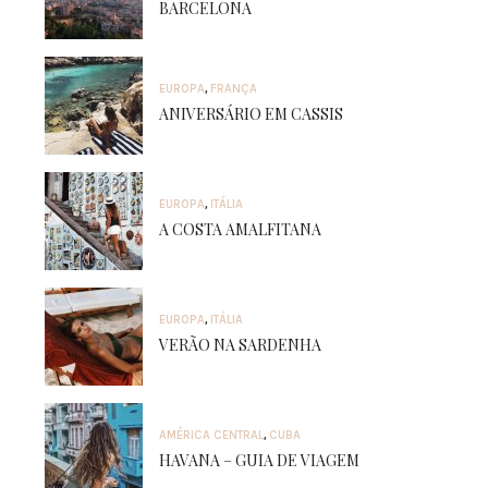
BARCELONA
EUROPA
,
FRANÇA
ANIVERSÁRIO EM CASSIS
EUROPA
,
ITÁLIA
A COSTA AMALFITANA
EUROPA
,
ITÁLIA
VERÃO NA SARDENHA
AMÉRICA CENTRAL
,
CUBA
HAVANA – GUIA DE VIAGEM